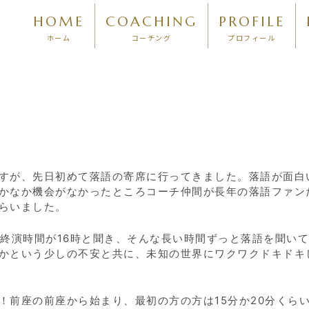
HOME
COACHING
PROFILE
ホーム
コーチング
プロフィール
すが、先日初めて落語の寄席に行ってきました。落語が面白
かなか機会がなかったところコーチ仲間が長年の落語ファン
らいました。
終演時間が
16
時と聞き、そんな長い時間ずっと落語を聞いて
かという少しの不安と共に、未知の世界にワクワクドキドキ
！前座の前座から始まり、最初の方の方は
15
分か
20
分くら