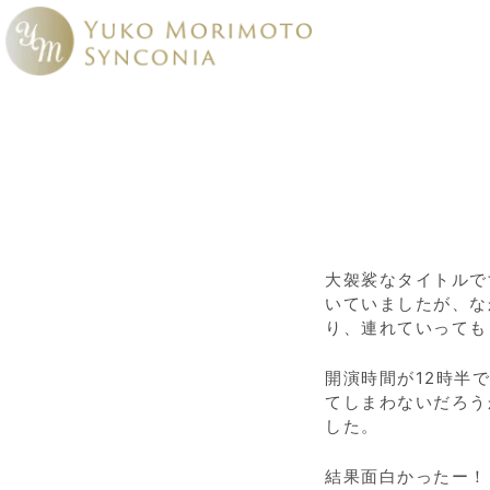
内
容
を
ス
キ
ッ
プ
大袈裟なタイトルで
いていましたが、な
り、連れていっても
開演時間が
12
時半で
てしまわないだろう
した。
結果面白かったー！